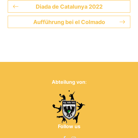
Diada de Catalunya 2022
Aufführung bei el Colmado
Abteilung von
:
Follow us