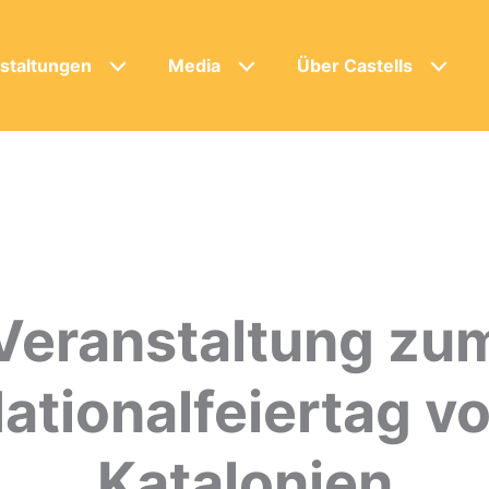
staltungen
Media
Über Castells
Veranstaltung zu
ationalfeiertag v
Katalonien