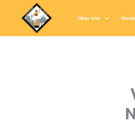
Über uns
Veran
N