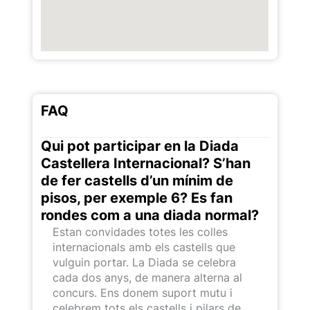
FAQ
Qui pot participar en la Diada
Castellera Internacional? S’han
de fer castells d’un mínim de
pisos, per exemple 6? Es fan
rondes com a una diada normal?
Estan convidades totes les colles
internacionals amb els castells que
vulguin portar. La Diada se celebra
cada dos anys, de manera alterna al
concurs. Ens donem suport mutu i
celebrem tots els castells i pilars de