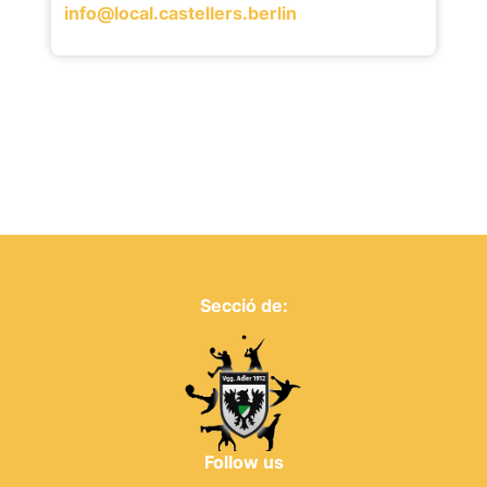
info@local.castellers.berlin
Secció de:
Follow us