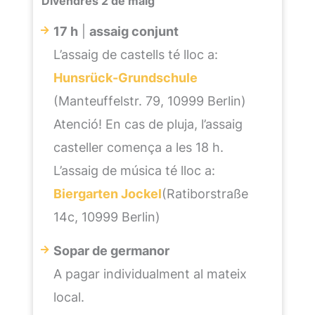
Divendres 2 de maig
17 h
|
assaig conjunt
L’assaig de castells té lloc a:
Hunsrück-Grundschule
(Manteuffelstr. 79, 10999 Berlin)
Atenció! En cas de pluja, l’assaig
casteller comença a les 18 h.
L’assaig de música té lloc a:
Biergarten Jockel
(Ratiborstraße
14c, 10999 Berlin)
Sopar de germanor
A pagar individualment al mateix
local.