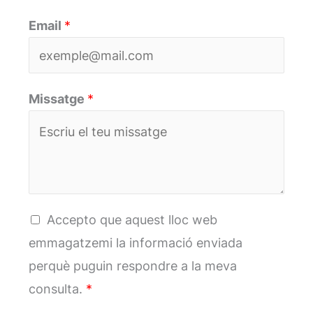
Email
*
Missatge
*
G
Accepto que aquest lloc web
D
emmagatzemi la informació enviada
P
perquè puguin respondre a la meva
R
consulta.
*
A