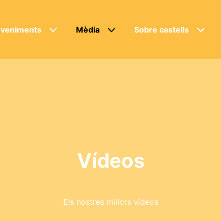
veniments
Mèdia
Sobre castells
Vídeos
Els nostres millors vídeos