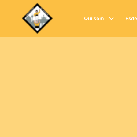
Qui som
Esde