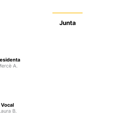
Junta
esidenta
ercè A.
Vocal
Laura B.