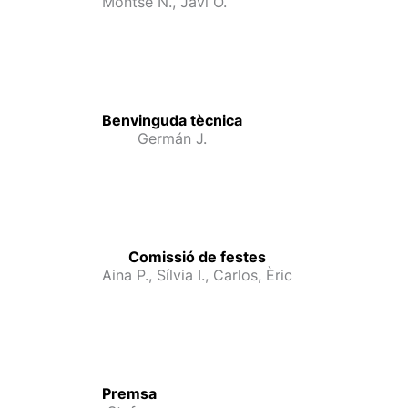
Montse N., Javi O.
Benvinguda tècnica
Germán J.
Comissió de festes
Aina P., Sílvia I., Carlos, Èric
Premsa