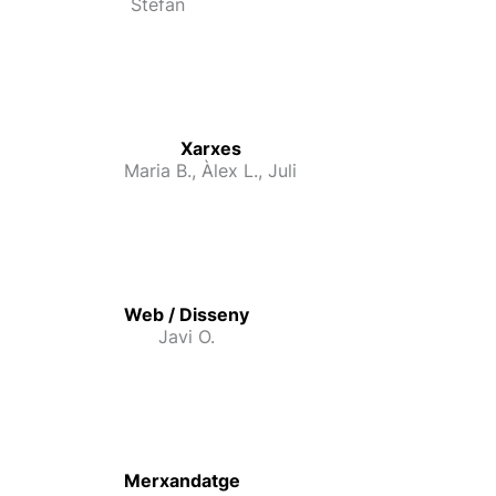
Stefan
Xarxes
Maria B., Àlex L., Juli
Web / Disseny
Javi O.
Merxandatge