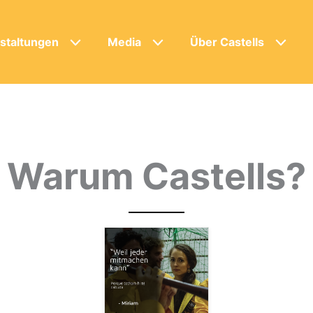
staltungen
Media
Über Castells
Warum Castells?