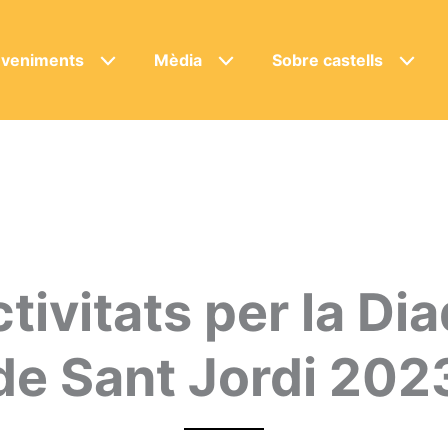
veniments
Mèdia
Sobre castells
tivitats per la Di
de Sant Jordi 202