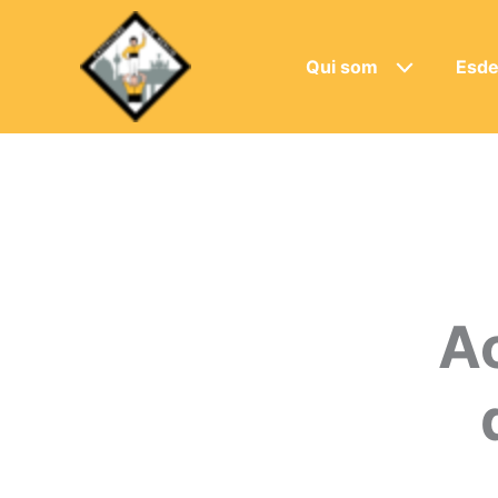
Qui som
Esde
Ac