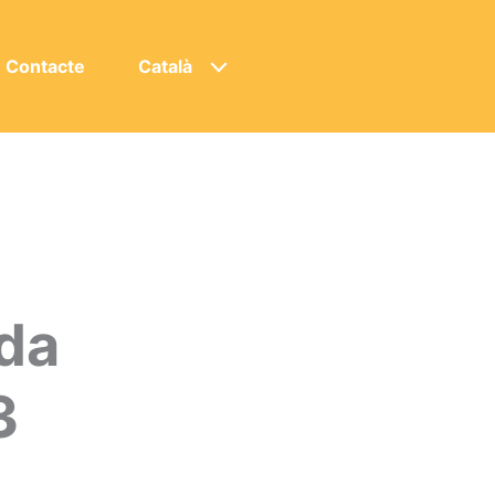
Contacte
Català
ada
3