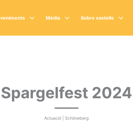
veniments
Mèdia
Sobre castells
Spargelfest 2024
Actuació | Schöneberg