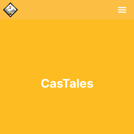
Me
Pri
CasTales