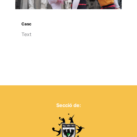
Casc
Text
Secció de: