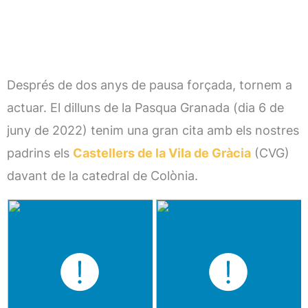
Després de dos anys de pausa forçada, tornem a
actuar. El dilluns de la Pasqua Granada (dia 6 de
juny de 2022) tenim una gran cita amb els nostres
padrins els
Castellers de la Vila de Gràcia
(CVG)
davant de la catedral de Colònia.