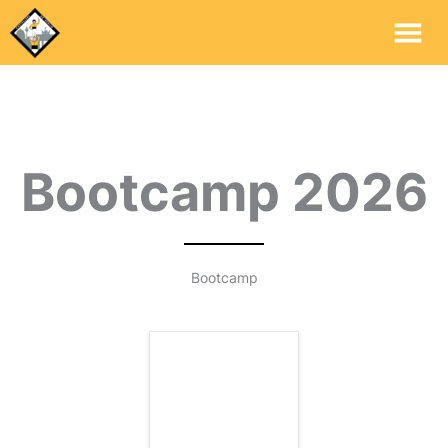
Me
Pri
Bootcamp 2026
Bootcamp