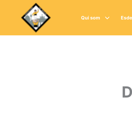
Qui som
Esde
D