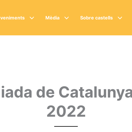
veniments
Mèdia
Sobre castells
iada de Catalunya
2022