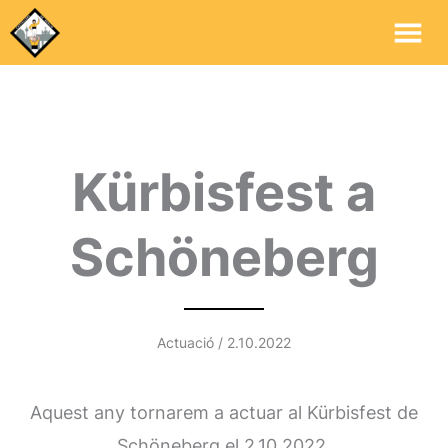
Me
Pri
Kürbisfest a
Schöneberg
Actuació / 2.10.2022
Aquest any tornarem a actuar al Kürbisfest de
Schöneberg el 2.10.2022.