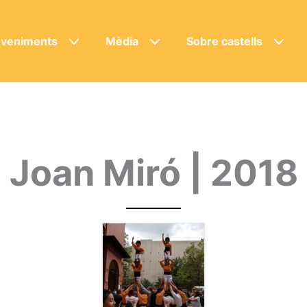
veniments
Mèdia
Sobre castells
Joan Miró | 2018